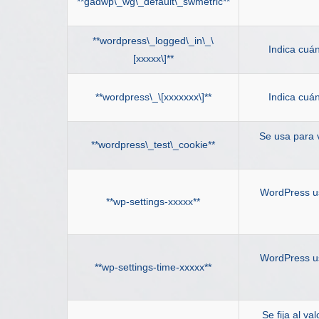
**gadwp\_wg\_default\_swmetric**
**wordpress\_logged\_in\_\
Indica cuá
[xxxxx\]**
**wordpress\_\[xxxxxxx\]**
Indica cuá
Se usa para v
**wordpress\_test\_cookie**
WordPress usa
**wp-settings-xxxxx**
WordPress usa
**wp-settings-time-xxxxx**
Se fija al v