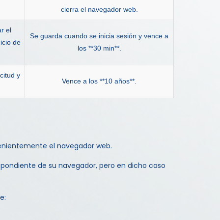
cierra el navegador web.
r el
Se guarda cuando se inicia sesión y vence a
icio de
los **30 min**.
citud y
Vence a los **10 años**.
venientemente el navegador web.
spondiente de su navegador, pero en dicho caso
e: