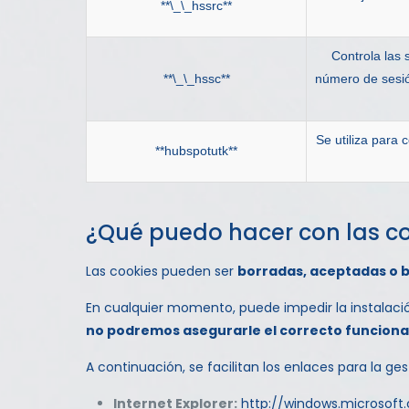
**\_\_hssrc**
Controla las 
**\_\_hssc**
número de sesión
Se utiliza para 
**hubspotutk**
¿Qué puedo hacer con las c
Las cookies pueden ser
borradas, aceptadas o 
En cualquier momento, puede impedir la instalaci
no podremos asegurarle el correcto funcion
A continuación, se facilitan los enlaces para la g
Internet Explorer:
http://windows.microsoft