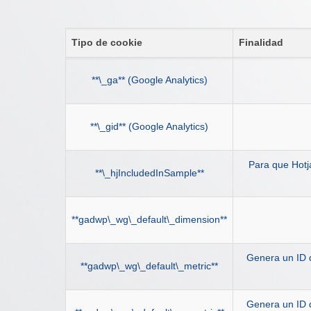
Tipo de cookie
Finalidad
**\_ga** (Google Analytics)
**\_gid** (Google Analytics)
Para que Hotj
**\_hjIncludedInSample**
**gadwp\_wg\_default\_dimension**
Genera un ID d
**gadwp\_wg\_default\_metric**
Genera un ID d