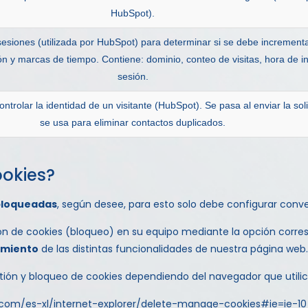
HubSpot).
sesiones (utilizada por HubSpot) para determinar si se debe incrementa
 y marcas de tiempo. Contiene: dominio, conteo de visitas, hora de in
sesión.
controlar la identidad de un visitante (HubSpot). Se pasa al enviar la soli
se usa para eliminar contactos duplicados.
ookies?
bloqueadas
, según desee, para esto solo debe configurar con
ón de cookies (bloqueo) en su equipo mediante la opción corre
amiento
de las distintas funcionalidades de nuestra página web.
estión y bloqueo de cookies dependiendo del navegador que utilic
.com/es-xl/internet-explorer/delete-manage-cookies#ie=ie-10